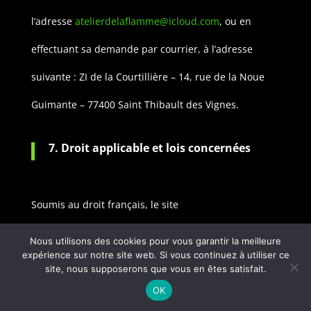
l’adresse
atelierdelaflamme@icloud.com
, ou en
effectuant sa demande par courrier, à l’adresse
suivante : ZI de la Courtillière – 14, rue de la Noue
Guimante – 77400 Saint Thibault des Vignes.
7. Droit applicable et lois concernées
Soumis au droit français, le site
web
www.atelierdelaflamme.com
est encadré par la
Nous utilisons des cookies pour vous garantir la meilleure
expérience sur notre site web. Si vous continuez à utiliser ce
loi n° 2004-2005 du 21 juin 2004 pour la confiance
site, nous supposerons que vous en êtes satisfait.
dans l’économie numérique, l’article L.335-2 du Code
OK